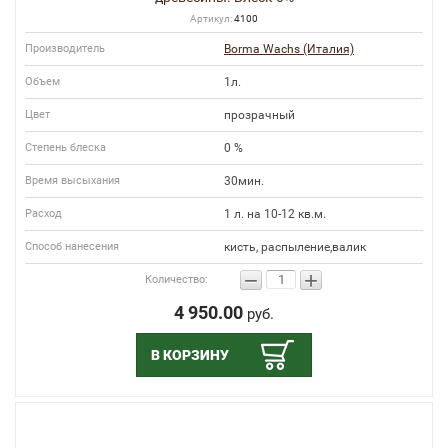
Артикул:
4100
Производитель
Borma Wachs (Италия)
Объем
1л.
Цвет
прозрачный
Степень блеска
0 %
Время высыхания
30мин.
Расход
1 л. на 10-12 кв.м.
Способ нанесения
кисть, распыление,валик
−
+
Количество:
4 950.00
руб.
В КОРЗИНУ