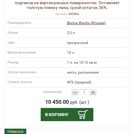
подтеков на вертикальных поверхностях. Оставляет
толстую пленку лака, сухой остаток 36%.
Артикул:
3325hs
Производитель
Borma Wachs (Италия)
Объем
2,5 л
Цвет
прозрачный
Время высыхания
16 ч.
Расход
1 л. на 10-12 кв.м.
Способ нанесения
кисть, распыление
Степень блеска
40% (средний)
−
+
Количество:
10 450.00
руб. (шт.)
В КОРЗИНУ
Новинка