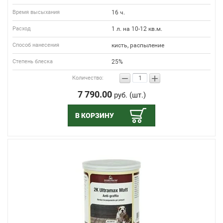
Время высыхания
16 ч.
Расход
1 л. на 10-12 кв.м.
Способ нанесения
кисть, распыление
Степень блеска
25%
−
+
Количество:
7 790.00
руб. (шт.)
В КОРЗИНУ