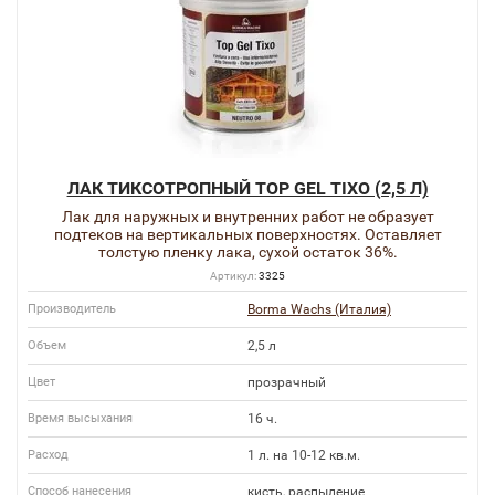
ЛАК ТИКСОТРОПНЫЙ TOP GEL TIXO (2,5 Л)
Лак для наружных и внутренних работ не образует
подтеков на вертикальных поверхностях. Оставляет
толстую пленку лака, сухой остаток 36%.
Артикул:
3325
Производитель
Borma Wachs (Италия)
Объем
2,5 л
Цвет
прозрачный
Время высыхания
16 ч.
Расход
1 л. на 10-12 кв.м.
Способ нанесения
кисть, распыление