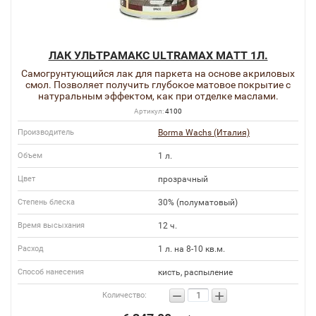
ЛАК УЛЬТРАМАКС ULTRAMAX MATT 1Л.
Самогрунтующийся лак для паркета на основе акриловых
смол. Позволяет получить глубокое матовое покрытие с
натуральным эффектом, как при отделке маслами.
Артикул:
4100
Производитель
Borma Wachs (Италия)
Объем
1 л.
Цвет
прозрачный
Степень блеска
30% (полуматовый)
Время высыхания
12 ч.
Расход
1 л. на 8-10 кв.м.
Способ нанесения
кисть, распыление
−
+
Количество: