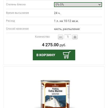
Степень блеска
Время высыхания
24 ч.
Расход
1 л. на 10-12 кв.м.
Способ нанесения
кисть, распыление
−
+
Количество:
4 275.00
руб.
В КОРЗИНУ