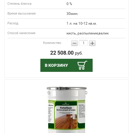
Степень блеска
0 %
Время высыхания
30мин.
Расход
1 л. на 10-12 кв.м.
Способ нанесения
кисть, распыление,валик
−
+
Количество:
22 508.00
руб.
В КОРЗИНУ