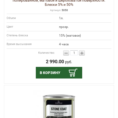
полированной, матовой и шероховатой поверхности.
Блески 5% и 50%
Артикул:
5050
Объем
1л.
Цвет
прозр.
Степень блеска
15% (матовое)
Время высыхания
4 часа
−
+
Количество:
2 990.00
руб.
В КОРЗИНУ