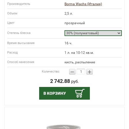
Производитель
Borma Wachs (Италия)
Объем
2,5 л.
Цвет
прозрачный
Степень блеска
Время высыхания
16 ч.
Расход
1 л. на 10-12 кв.м.
Способ нанесения
кисть, распыление
−
+
Количество:
2 742.88
руб.
В КОРЗИНУ