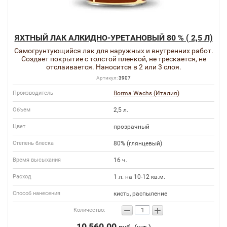
ЯХТНЫЙ ЛАК АЛКИДНО-УРЕТАНОВЫЙ 80 % ( 2,5 Л)
Самогрунтующийся лак для наружных и внутренних работ.
Создает покрытие с толстой пленкой, не трескается, не
отслаивается. Наносится в 2 или 3 слоя.
Артикул:
3907
Производитель
Borma Wachs (Италия)
Объем
2,5 л.
Цвет
прозрачный
Степень блеска
80% (глянцевый)
Время высыхания
16 ч.
Расход
1 л. на 10-12 кв.м.
Способ нанесения
кисть, распыление
−
+
Количество:
10 560.00