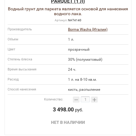
PARQUET (1 Л)
Водный грунт для паркета является основой для нанесения
водного лака.
Артикул:
NAT4140
Производитель
Borma Wachs (Италия)
Объем
1 л.
Цвет
прозрачный
Степень блеска
30% (полуматовый)
Время высыхания
24 ч.
Расход
1 л. на 8-10 кв.м.
Способ нанесения
кисть, распыление
−
+
Количество:
3 498.00
руб.
НЕТ В НАЛИЧИИ