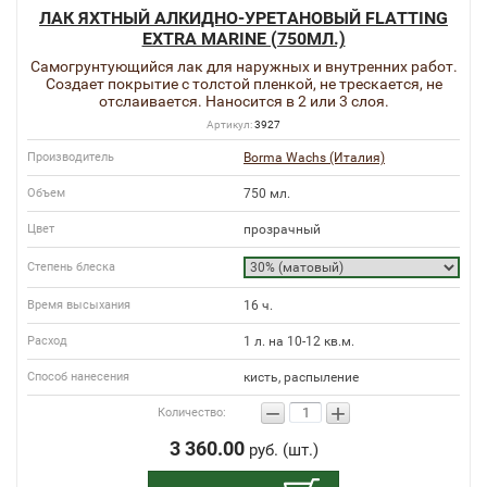
ЛАК ЯХТНЫЙ АЛКИДНО-УРЕТАНОВЫЙ FLATTING
EXTRA MARINE (750МЛ.)
Самогрунтующийся лак для наружных и внутренних работ.
Создает покрытие с толстой пленкой, не трескается, не
отслаивается. Наносится в 2 или 3 слоя.
Артикул:
3927
Производитель
Borma Wachs (Италия)
Объем
750 мл.
Цвет
прозрачный
Степень блеска
Время высыхания
16 ч.
Расход
1 л. на 10-12 кв.м.
Способ нанесения
кисть, распыление
−
+
Количество:
3 360.00
руб. (шт.)