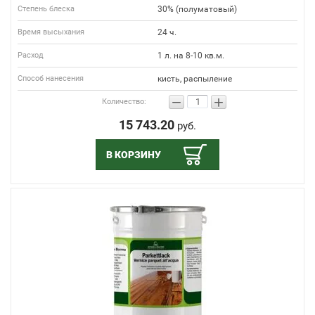
Степень блеска
30% (полуматовый)
Время высыхания
24 ч.
Расход
1 л. на 8-10 кв.м.
Способ нанесения
кисть, распыление
−
+
Количество:
15 743.20
руб.
В КОРЗИНУ