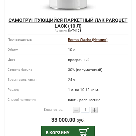
САМОГРУНТУЮЩИЙСЯ ПАРКЕТНЫЙ ЛАК PARQUET
LACK (10 Л)
Артикул:
NAT4103
Производитель
Borma Wachs (Италия)
Объем
10 л.
Цвет
прозрачный
Степень блеска
30% (полуматовый)
Время высыхания
24 ч.
Расход
1 л. на 10-12 кв.м.
Способ нанесения
кисть, распыление
−
+
Количество:
33 000.00
руб.
В КОРЗИНУ