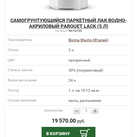
САМОГРУНТУЮЩИЙСЯ ПАРКЕТНЫЙ ЛАК ВОДНО-
АКРИЛОВЫЙ PARQUET LACK (5 Л)
Артикул:
NAT4100
Производитель
Borma Wachs (Италия)
Объем
5 л.
Цвет
прозрачный
Степень блеска
30% (полуматовый)
Время высыхания
24 ч.
Расход
1 л. на 10-12 кв.м.
Способ нанесения
кисть, распыление
−
+
Количество:
19 570.00
руб.
В КОРЗИНУ