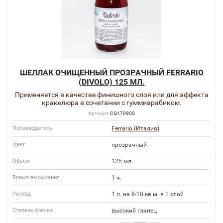
ШЕЛЛАК ОЧИЩЕННЫЙ ПРОЗРАЧНЫЙ FERRARIO
(DIVOLO) 125 МЛ.
Применяется в качестве финишного слоя или для эффекта
кракелюра в сочетании с гуммиарабиком.
Артикул:
CG170900
Производитель
Ferrario (Италия)
Цвет
прозрачный
Объем
125 мл.
Время высыхания
1 ч.
Расход
1 л. на 8-10 кв.м. в 1 слой
Степень блеска
высокий глянец