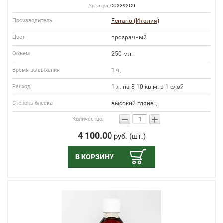
Артикул:
СС2392С0
Производитель
Ferrario (Италия)
Цвет
прозрачный
Объем
250 мл.
Время высыхания
1 ч.
Расход
1 л. на 8-10 кв.м. в 1 слой
Степень блеска
высокий глянец
−
+
Количество:
4 100.00
руб. (шт.)
В КОРЗИНУ