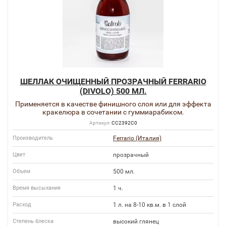
ШЕЛЛАК ОЧИЩЕННЫЙ ПРОЗРАЧНЫЙ FERRARIO
(DIVOLO) 500 МЛ.
Применяется в качестве финишного слоя или для эффекта
кракелюра в сочетании с гуммиарабиком.
Артикул:
СС2392С0
Производитель
Ferrario (Италия)
Цвет
прозрачный
Объем
500 мл.
Время высыхания
1 ч.
Расход
1 л. на 8-10 кв.м. в 1 слой
Степень блеска
высокий глянец