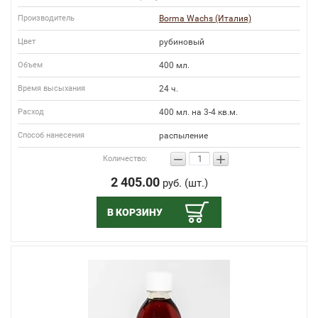
Производитель
Borma Wachs (Италия)
Цвет
рубиновый
Объем
400 мл.
Время высыхания
24 ч.
Расход
400 мл. на 3-4 кв.м.
Способ нанесения
распыление
−
+
Количество:
2 405.00
руб. (шт.)
В КОРЗИНУ