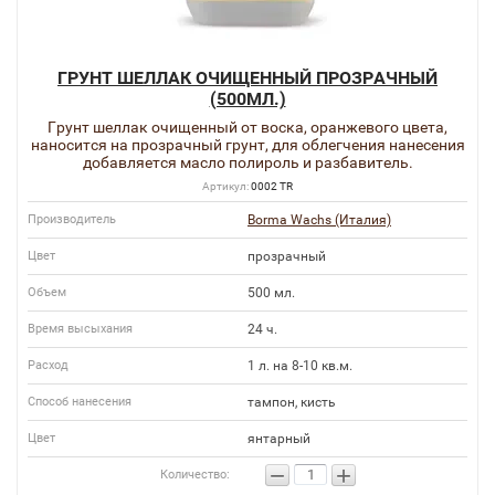
ГРУНТ ШЕЛЛАК ОЧИЩЕННЫЙ ПРОЗРАЧНЫЙ
(500МЛ.)
Грунт шеллак очищенный от воска, оранжевого цвета,
наносится на прозрачный грунт, для облегчения нанесения
добавляется масло полироль и разбавитель.
Артикул:
0002 TR
Производитель
Borma Wachs (Италия)
Цвет
прозрачный
Объем
500 мл.
Время высыхания
24 ч.
Расход
1 л. на 8-10 кв.м.
Способ нанесения
тампон, кисть
Цвет
янтарный
−
+
Количество: