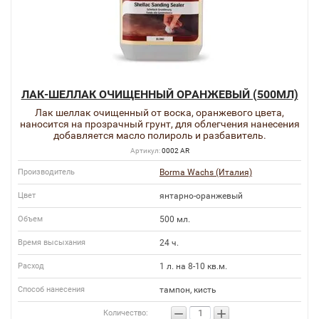
ЛАК-ШЕЛЛАК ОЧИЩЕННЫЙ ОРАНЖЕВЫЙ (500МЛ)
Лак шеллак очищенный от воска, оранжевого цвета,
наносится на прозрачный грунт, для облегчения нанесения
добавляется масло полироль и разбавитель.
Артикул:
0002 AR
Производитель
Borma Wachs (Италия)
Цвет
янтарно-оранжевый
Объем
500 мл.
Время высыхания
24 ч.
Расход
1 л. на 8-10 кв.м.
Способ нанесения
тампон, кисть
−
+
Количество: