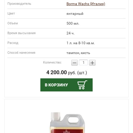
Производитель
Borma Wachs (Италия)
Цвет
янтарный
Объем
500 мл.
Время высыхания
24 ч.
Расход
1 л. на 8-10 кв.м.
Способ нанесения
тампон, кисть
−
+
Количество:
4 200.00
руб. (шт.)
В КОРЗИНУ