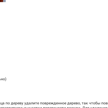
ьно)
ца по дереву удалите поврежденное дерево, так чтобы пов
реставрируемые участки поверхности воском. Для удалени