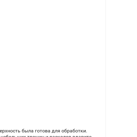
ерхность была готова для обработки.
я небольших трещин и расколов вдавите